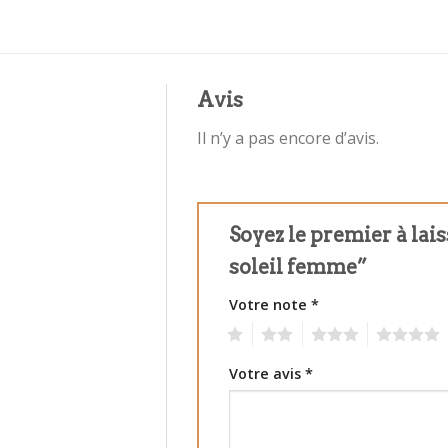
Avis
Il n’y a pas encore d’avis.
Soyez le premier à lais
soleil femme”
Votre note
*
1
2
3
4
Votre avis
*