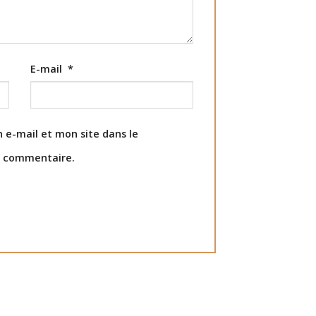
E-mail
*
 e-mail et mon site dans le
n commentaire.