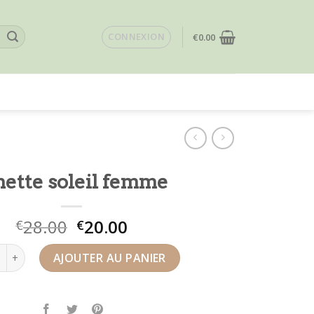
CONNEXION
€
0.00
nette soleil femme
28.00
20.00
€
€
é de lunette soleil femme
AJOUTER AU PANIER