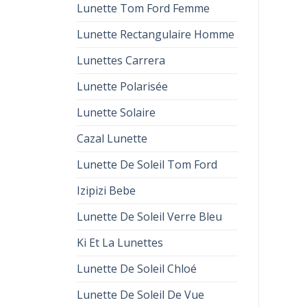
Lunette Tom Ford Femme
Lunette Rectangulaire Homme
Lunettes Carrera
Lunette Polarisée
Lunette Solaire
Cazal Lunette
Lunette De Soleil Tom Ford
Izipizi Bebe
Lunette De Soleil Verre Bleu
Ki Et La Lunettes
Lunette De Soleil Chloé
Lunette De Soleil De Vue