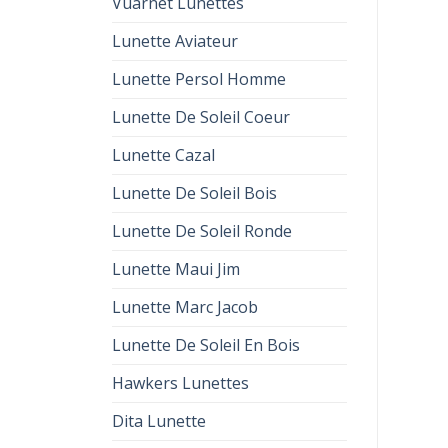
Vuarnet Lunettes
Lunette Aviateur
Lunette Persol Homme
Lunette De Soleil Coeur
Lunette Cazal
Lunette De Soleil Bois
Lunette De Soleil Ronde
Lunette Maui Jim
Lunette Marc Jacob
Lunette De Soleil En Bois
Hawkers Lunettes
Dita Lunette