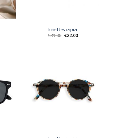
lunettes izipizi
€
31.00
€
22.00