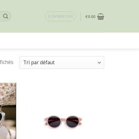
CONNEXION
€
0.00
fichés