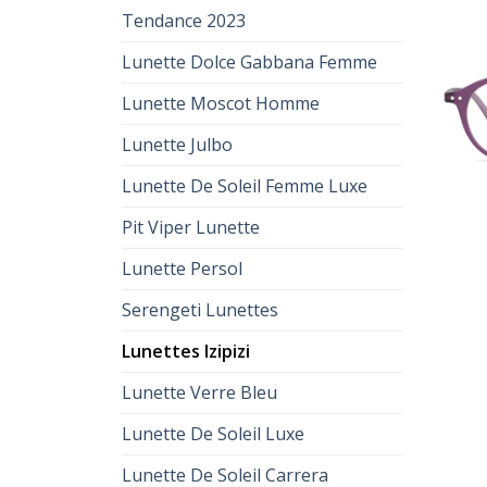
Tendance 2023
Lunette Dolce Gabbana Femme
Lunette Moscot Homme
Lunette Julbo
Lunette De Soleil Femme Luxe
Pit Viper Lunette
Lunette Persol
Serengeti Lunettes
Lunettes Izipizi
Lunette Verre Bleu
Lunette De Soleil Luxe
Lunette De Soleil Carrera