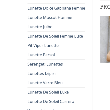
PRO
Lunette Dolce Gabbana Femme
Lunette Moscot Homme
Lunette Julbo
Lunette De Soleil Femme Luxe
Pit Viper Lunette
Lunette Persol
Serengeti Lunettes
lunette running
lunette running
Lunettes Izipizi
€
34.00
€
24.00
€
31.00
€
22.00
Lunette Verre Bleu
Lunette De Soleil Luxe
Lunette De Soleil Carrera