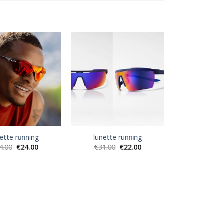
ette running
lunette running
4.00
€
24.00
€
31.00
€
22.00