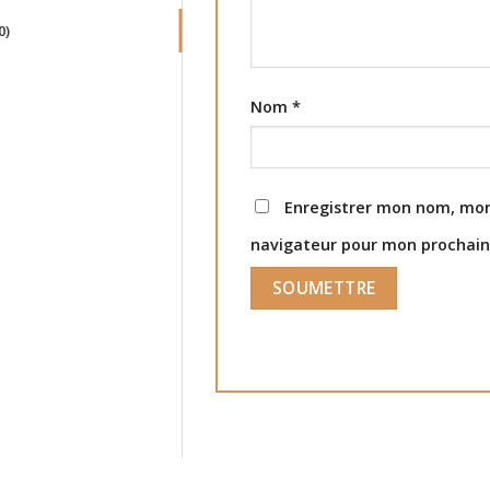
0)
Nom
*
Enregistrer mon nom, mon
navigateur pour mon prochai