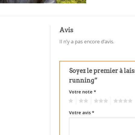
Avis
Il n’y a pas encore d’avis.
Soyez le premier à lais
running”
Votre note
*
1
2
3
4
Votre avis
*