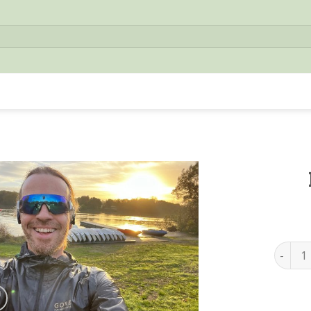
quantit