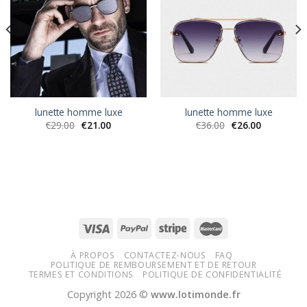
lunette homme luxe
lunette homme luxe
€
29.00
€
21.00
€
36.00
€
26.00
À PROPOS
CONTACTEZ-NOUS
FAQ
POLITIQUE DE REMBOURSEMENT ET DE RETOUR
TERMES ET CONDITIONS
POLITIQUE DE CONFIDENTIALITÉ
Copyright 2026 ©
www.lotimonde.fr