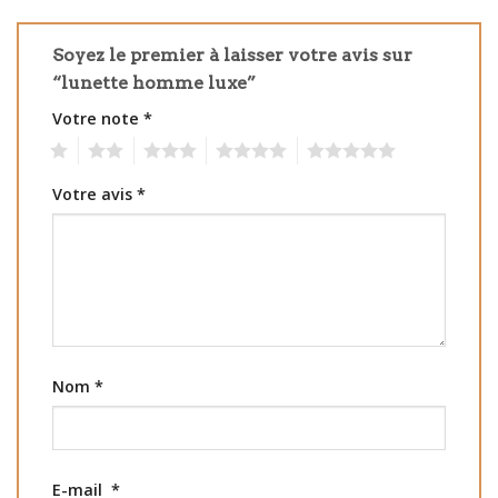
Soyez le premier à laisser votre avis sur
“lunette homme luxe”
Votre note
*
1
2
3
4
5
Votre avis
*
Nom
*
E-mail
*