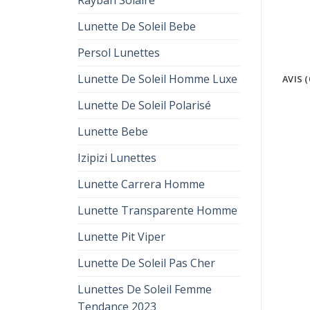
Rayban Solaire
Lunette De Soleil Bebe
Persol Lunettes
Lunette De Soleil Homme Luxe
AVIS (
Lunette De Soleil Polarisé
Lunette Bebe
Izipizi Lunettes
Lunette Carrera Homme
Lunette Transparente Homme
Lunette Pit Viper
Lunette De Soleil Pas Cher
Lunettes De Soleil Femme
Tendance 2023