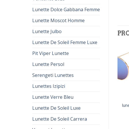
Lunette Dolce Gabbana Femme
Lunette Moscot Homme
Lunette Julbo
PRO
Lunette De Soleil Femme Luxe
Pit Viper Lunette
Lunette Persol
Serengeti Lunettes
Lunettes Izipizi
Lunette Verre Bleu
lunette de soleil homme
lunette de soleil homme
lun
Lunette De Soleil Luxe
ronde
ronde
€
32.00
€
23.00
€
34.00
€
24.00
Lunette De Soleil Carrera