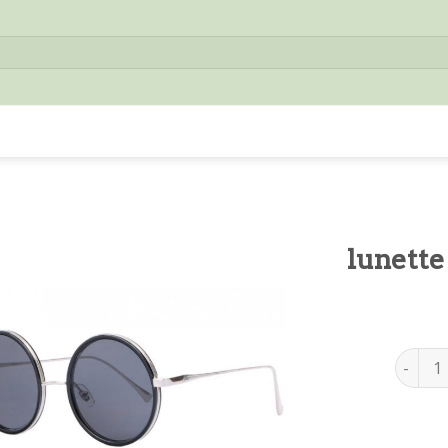
lunette
quantit