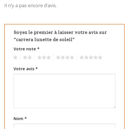
Il n’y a pas encore d’avis.
Soyez le premier à laisser votre avis sur
“carrera lunette de soleil”
Votre note
*
1
2
3
4
5
Votre avis
*
Nom
*