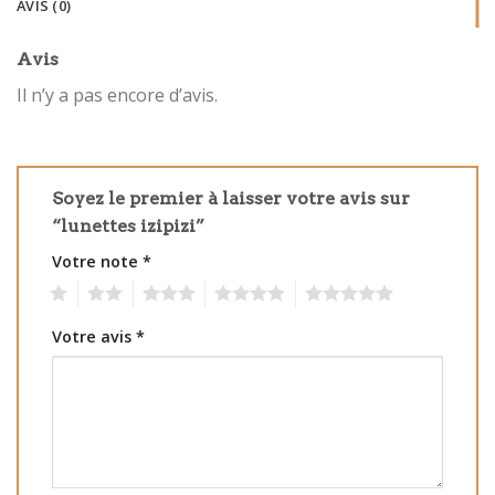
AVIS (0)
Avis
Il n’y a pas encore d’avis.
Soyez le premier à laisser votre avis sur
“lunettes izipizi”
Votre note
*
1
2
3
4
5
Votre avis
*