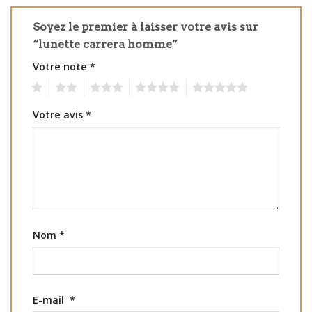
Soyez le premier à laisser votre avis sur
“lunette carrera homme”
Votre note
*
1
2
3
4
5
Votre avis
*
Nom
*
E-mail
*